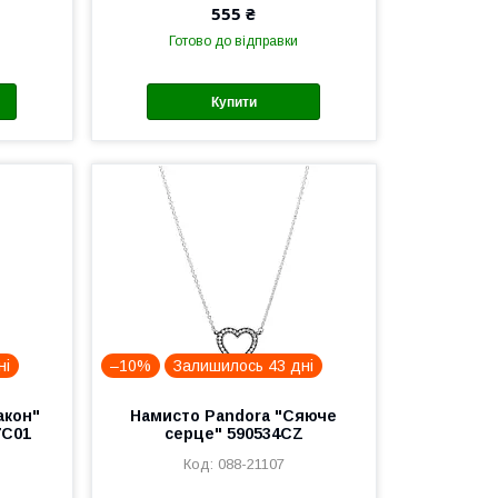
555 ₴
Готово до відправки
Купити
ні
–10%
Залишилось 43 дні
акон"
Намисто Pandora "Сяюче
7C01
серце" 590534CZ
088-21107