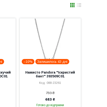
ні
–10%
Залишилось 43 дні
скучий
Намисто Pandora "Іскристий
60C01
бант" 393509C01
088-23261
759 ₴
683 ₴
Готово до відправки