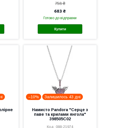
758 ₴
683 ₴
Готово до відправки
Купити
ні
–10%
Залишилось 43 дні
олірне
Намисто Pandora "Серце з
паве та крилами янгола"
398505C02
088-21974