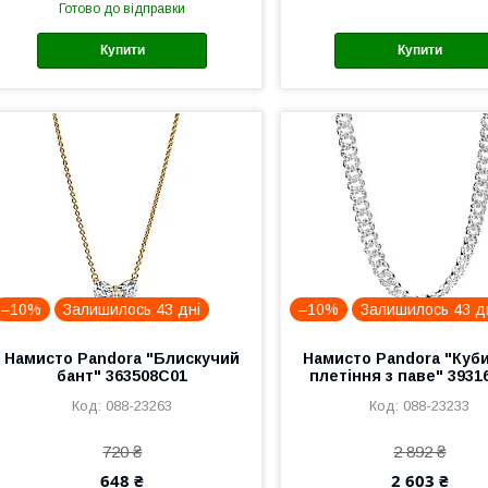
Готово до відправки
Купити
Купити
–10%
Залишилось 43 дні
–10%
Залишилось 43 д
Намисто Pandora "Блискучий
Намисто Pandora "Куб
бант" 363508C01
плетіння з паве" 3931
088-23263
088-23233
720 ₴
2 892 ₴
648 ₴
2 603 ₴