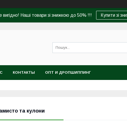
 вигідно! Наші товари зі знижкою до 50% !!!
Купити зі зн
АС
КОНТАКТЫ
ОПТ И ДРОПШИППИНГ
амисто та кулони