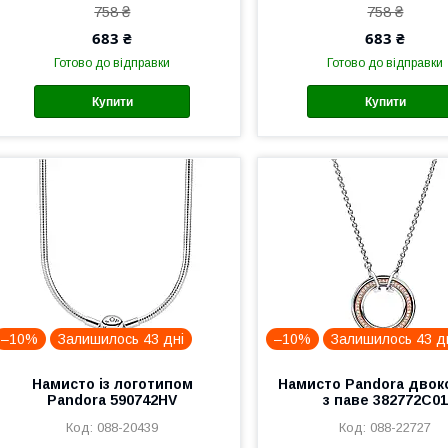
758 ₴
758 ₴
683 ₴
683 ₴
Готово до відправки
Готово до відправки
Купити
Купити
–10%
Залишилось 43 дні
–10%
Залишилось 43 д
Намисто із логотипом
Намисто Pandora двок
Pandora 590742HV
з паве 382772C01
088-20439
088-22727