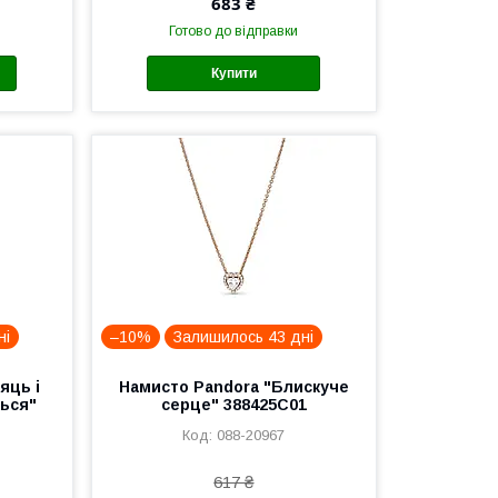
683 ₴
Готово до відправки
Купити
ні
–10%
Залишилось 43 дні
яць і
Намисто Pandora "Блискуче
ься"
серце" 388425C01
088-20967
617 ₴