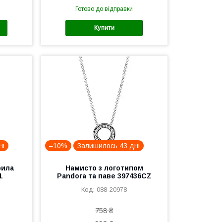
Готово до відправки
Купити
ні
–10%
Залишилось 43 дні
рила
Намисто з логотипом
1
Pandora та паве 397436CZ
088-20978
758 ₴