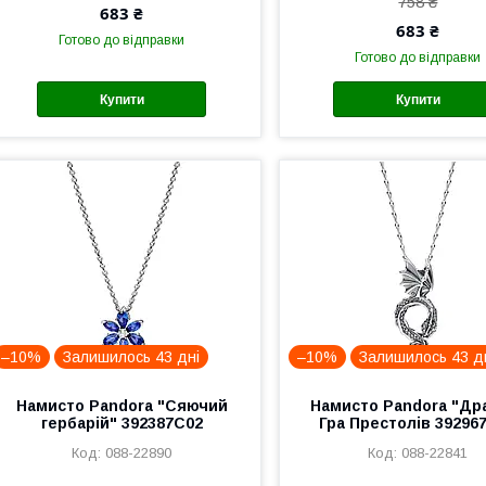
758 ₴
683 ₴
683 ₴
Готово до відправки
Готово до відправки
Купити
Купити
–10%
Залишилось 43 дні
–10%
Залишилось 43 д
Намисто Pandora "Сяючий
Намисто Pandora "Др
гербарій" 392387C02
Гра Престолів 39296
088-22890
088-22841