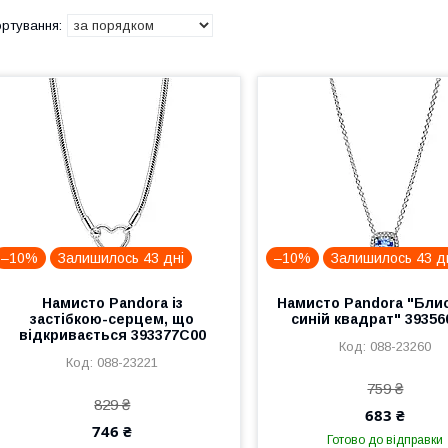
–10%
Залишилось 43 дні
–10%
Залишилось 43 д
Намисто Pandora із
Намисто Pandora "Бли
застібкою-серцем, що
синій квадрат" 3935
відкривається 393377C00
088-23260
088-23221
759 ₴
829 ₴
683 ₴
746 ₴
Готово до відправки