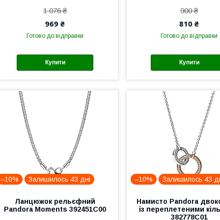
1 076 ₴
900 ₴
969 ₴
810 ₴
Готово до відправки
Готово до відправки
Купити
Купити
–10%
Залишилось 43 дні
–10%
Залишилось 43 д
Ланцюжок рельєфний
Намисто Pandora двок
Pandora Moments 392451C00
із переплетеними кіл
382778C01