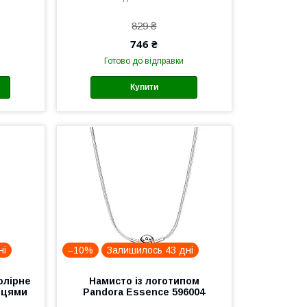
829 ₴
746 ₴
Готово до відправки
Купити
ні
–10%
Залишилось 43 дні
олірне
Намисто із логотипом
ьцями
Pandora Essence 596004