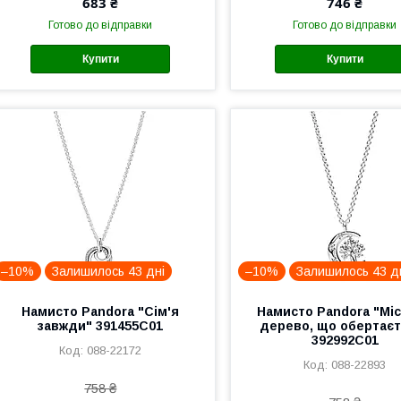
683 ₴
746 ₴
Готово до відправки
Готово до відправки
Купити
Купити
–10%
Залишилось 43 дні
–10%
Залишилось 43 д
Намисто Pandora "Сім'я
Намисто Pandora "Міс
завжди" 391455C01
дерево, що обертаєт
392992C01
088-22172
088-22893
758 ₴