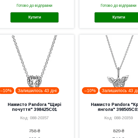
Готово до відправки
Готово до відправки
Купити
Купити
–10%
Залишилось 43 дні
–10%
Залишилось 43 д
Намисто Pandora "Щирі
Намисто Pandora "К
почуття" 398425C01
янгола" 398505C0
088-20357
088-20359
758 ₴
829 ₴