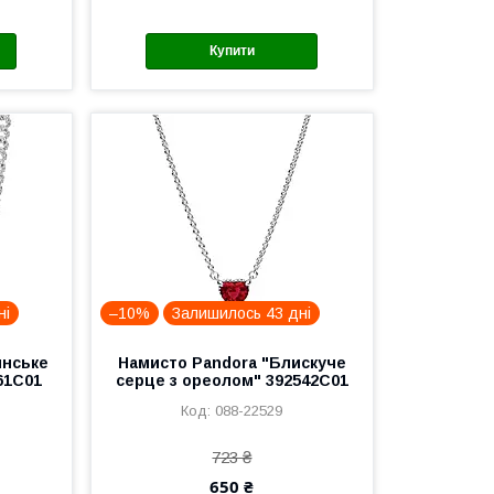
Купити
ні
–10%
Залишилось 43 дні
инське
Намисто Pandora "Блискуче
61C01
серце з ореолом" 392542C01
088-22529
723 ₴
650 ₴