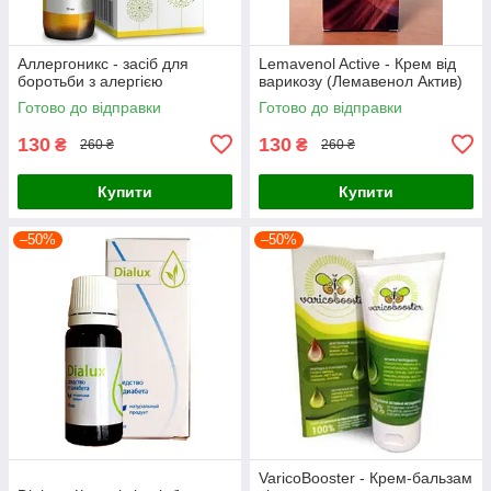
Аллергоникс - засіб для
Lemavenol Active - Крем від
боротьби з алергією
варикозу (Лемавенол Актив)
Готово до відправки
Готово до відправки
130
130
₴
₴
260 ₴
260 ₴
Купити
Купити
–50%
–50%
VaricoBooster - Крем-бальзам