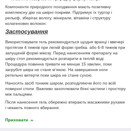
Компоненти природного походження мають позитивну
комплексну дію на шкірні покриви. Підтримує їх тургор і
рельєф, зберігає вологу, мінерали, вітаміни і структуру
колагенових волокон.
Застосування
Використовувати гель рекомендується щодня вранці і ввечері
протягом 4 тижнів при легкій формі грибка. або 6-8 тижнів при
запущеній формі мікозу. Перед нанесенням препарату на
шкіру стоп рекомендується розпарити в теплій воді.
Процедура повинна тривати не менше 15 хвилин, поки
загрубілі шкіра не стане м'якою. На завершення ноги
ретельно витерти поки шкіра не стане сухою.
Наносять засіб тонким шаром, розподіляючи його по всій
поверхні стопи. Важливо захоплювати бічні частини і простору
між пальцями.
Після нанесення гель обережно втирають масажними рухами
і чекають повного вбирання.
Приховати