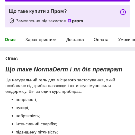
Що таке купити з Пром?
Замовлення під захистом
Опис
Характеристики
Доставка
Оплата
Умови п
Опис
Що таке NormaDerm і як діє препарат
Це натуральний гель для місцевого застосування, який
позбавляє від грибка назавжди і активізує імунні сили
епідермісу. Він за один курс прибирає:
попрілості;
пухирі;
набряклість;
інтенсивний свербіж;
підвищену пітливість;