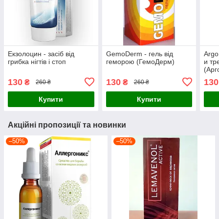
Екзолоцин - засіб від
GemoDerm - гель від
Argo
грибка нігтів і стоп
геморою (ГемоДерм)
и тр
(Арг
130
130
130
₴
₴
260 ₴
260 ₴
Купити
Купити
Акційні пропозиції та новинки
–50%
–50%