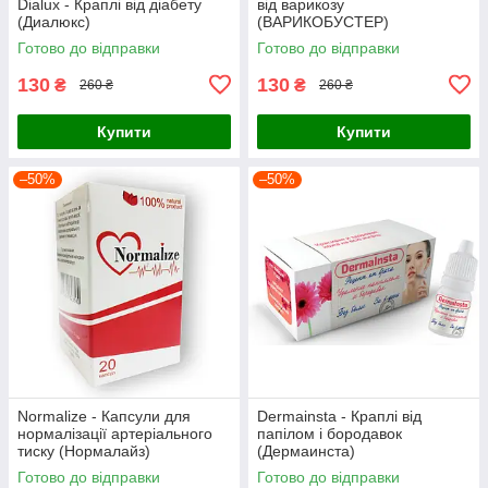
Dialux - Краплі від діабету
від варикозу
(Диалюкс)
(ВАРИКОБУСТЕР)
Готово до відправки
Готово до відправки
130
130
₴
₴
260 ₴
260 ₴
Купити
Купити
–50%
–50%
Normalize - Капсули для
Dermainsta - Краплі від
нормалізації артеріального
папілом і бородавок
тиску (Нормалайз)
(Дермаинста)
Готово до відправки
Готово до відправки