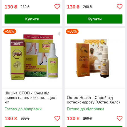
130
130
₴
₴
260 ₴
260 ₴
Купити
Купити
–50%
–50%
Шишка СТОП - Крем від
шишок на великих пальцях
Остео Health - Спрей від
ніг
остеохондрозу (Остео Хелс)
Готово до відправки
Готово до відправки
130
130
₴
₴
260 ₴
260 ₴