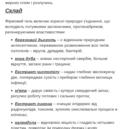
жирних плям і розлучень.
Склад
Фірмовий гель включає корисні природні з'єднання, що
володіють потужними загоюючими, протинабрякові,
регенеруючими властивостями:
березовий дьоготь
– є відмінним природним
антисептиком, переважною розмноження всіх типів
патогенів – вірусів, дріжджів, бактерій;
кора дуба
– знімає нестерпний свербіж, больові
відчуття, загоює рани і тріщини;
Екстракт чистотілу
– надає глибоке зволожуючу
дію, попереджає сухість і прибирає глибинні вогнища
інфекції;
м'ята
– дарує свіжість і купірує смердючий запах,
регулює роботу потових і сальних проток;
Екстракт лимона
– очищає епідерміс від
радіонуклідів, токсинів, зупиняє окислювальні процеси в
клітинах;
календула
– відновлює міцність і гладкість нігтьових
пластин, повертає їм природну форму і колір.