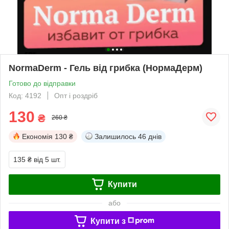
NormaDerm - Гель від грибка (НормаДерм)
Готово до відправки
Код: 4192
Опт і роздріб
130
₴
260 ₴
Економія
130 ₴
Залишилось
46 днів
135 ₴
від 5 шт.
Купити
або
Купити з