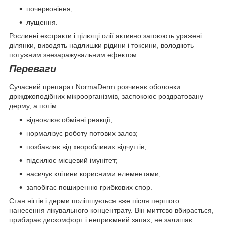
почервоніння;
лущення.
Рослинні екстракти і цілющі олії активно загоюють уражені
ділянки, виводять надлишки рідини і токсини, володіють
потужним знезаражувальним ефектом.
Переваги
Сучасний препарат NormaDerm розчиняє оболонки
дріжджоподібних мікроорганізмів, заспокоює роздратовану
дерму, а потім:
відновлює обмінні реакції;
нормалізує роботу потових залоз;
позбавляє від хворобливих відчуттів;
підсилює місцевий імунітет;
насичує клітини корисними елементами;
запобігає поширенню грибкових спор.
Стан нігтів і дерми поліпшується вже після першого
нанесення лікувального концентрату. Він миттєво вбирається,
прибирає дискомфорт і неприємний запах, не залишає