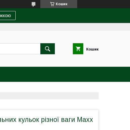
Кошик
ижкою
Кошик
льних кульок різної ваги Maxx