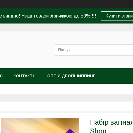
 вигідно! Наші товари зі знижкою до 50% !!!
Купити зі зн
АС
КОНТАКТЫ
ОПТ И ДРОПШИППИНГ
Набір вагіна
Shop