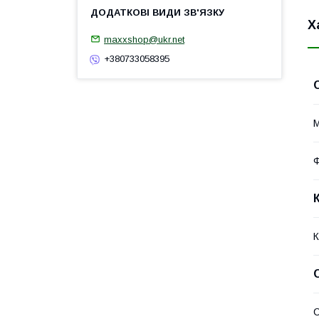
Х
maxxshop@ukr.net
+380733058395
М
Ф
К
С