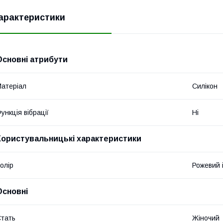
арактеристики
Основні атрибути
атеріал
Силікон
ункція вібрації
Ні
Користувальницькі характеристики
олір
Рожевий 
Основні
тать
Жіночий