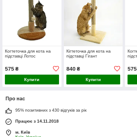
Когтеточка для кота на
Кігтеточка для кота на
Когт
підставці Лотос
підставці Гігант
підс
575
840
575
₴
₴
Купити
Купити
Про нас
95% позитивних з 430 відгуків за рік
Працює з 14.11.2018
м. Київ
Київ, Україна