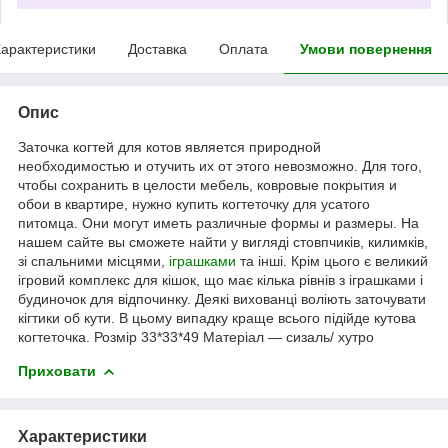
арактеристики
Доставка
Оплата
Умови повернення
Опис
Заточка когтей для котов является природной
необходимостью и отучить их от этого невозможно. Для того,
чтобы сохранить в целости мебель, ковровые покрытия и
обои в квартире, нужно купить когтеточку для усатого
питомца. Они могут иметь различные формы и размеры. На
нашем сайте вы сможете найти у вигляді стовпчиків, килимків,
зі спальними місцями,
іграшками
та інші. Крім цього є великий
ігровий комплекс для кішок, що має кілька рівнів з іграшками і
будиночок для відпочинку. Деякі вихованці воліють заточувати
кігтики об кути. В цьому випадку краще всього підійде кутова
когтеточка. Розмір 33*33*49 Матеріал ― сизаль/ хутро
Приховати
Характеристики