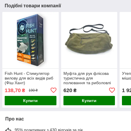
Подібні товари компанії
Fish Hunt - Стимулятор
Муфта для рук флісова
Утеп
вилову для всіх видів риб
туристична для
мішо
(Фіш Хант)
полювання та риболовлі
138,70
620
1 9
₴
₴
190 ₴
Купити
Купити
Про нас
95% позитивних з 430 відгуків за рік