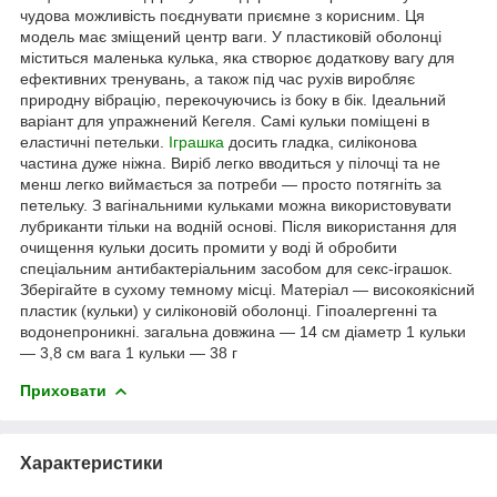
чудова можливість поєднувати приємне з корисним. Ця
модель має зміщений центр ваги. У пластиковій оболонці
міститься маленька кулька, яка створює додаткову вагу для
ефективних тренувань, а також під час рухів виробляє
природну вібрацію, перекочуючись із боку в бік. Ідеальний
варіант для упражнений Кегеля. Самі кульки поміщені в
еластичні петельки.
Іграшка
досить гладка, силіконова
частина дуже ніжна. Виріб легко вводиться у пілочці та не
менш легко виймається за потреби — просто потягніть за
петельку. З вагінальними кульками можна використовувати
лубриканти тільки на водній основі. Після використання для
очищення кульки досить промити у воді й обробити
спеціальним антибактеріальним засобом для секс-іграшок.
Зберігайте в сухому темному місці. Матеріал — високоякісний
пластик (кульки) у силіконовій оболонці. Гіпоалергенні та
водонепроникні. загальна довжина — 14 см діаметр 1 кульки
— 3,8 см вага 1 кульки — 38 г
Приховати
Характеристики