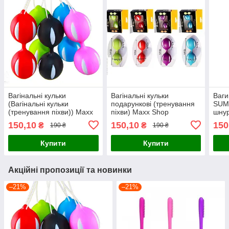
Вагінальні кульки
Вагінальні кульки
Ваг
(Вагінальні кульки
подарункові (тренування
SUM
(тренування піхви)) Maxx
піхви) Maxx Shop
шну
Shop
150,10
150,10
150
₴
₴
190 ₴
190 ₴
Купити
Купити
Акційні пропозиції та новинки
–21%
–21%