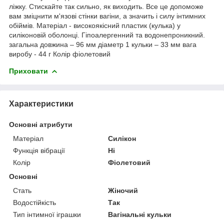
ліжку. Стискайте так сильно, як виходить. Все це допоможе
вам зміцнити м'язові стінки вагіни, а значить і силу інтимних
обіймів. Матеріал - високоякісний пластик (кулька) у
силіконовій оболонці. Гіпоалергенний та водонепроникний.
загальна довжина – 96 мм діаметр 1 кульки – 33 мм вага
виробу - 44 г Колір фіолетовий
Приховати
Характеристики
Основні атрибути
Матеріал
Силікон
Функція вібрації
Ні
Колір
Фіолетовий
Основні
Стать
Жіночий
Водостійкість
Так
Тип інтимної іграшки
Вагінальні кульки