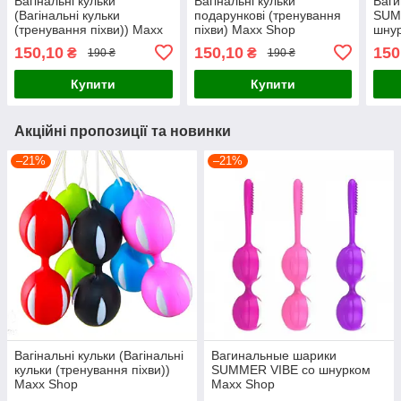
Вагінальні кульки
Вагінальні кульки
Ваг
(Вагінальні кульки
подарункові (тренування
SUM
(тренування піхви)) Maxx
піхви) Maxx Shop
шну
Shop
150,10
150,10
150
₴
₴
190 ₴
190 ₴
Купити
Купити
Акційні пропозиції та новинки
–21%
–21%
Вагінальні кульки (Вагінальні
Вагинальные шарики
кульки (тренування піхви))
SUMMER VIBE со шнурком
Maxx Shop
Maxx Shop