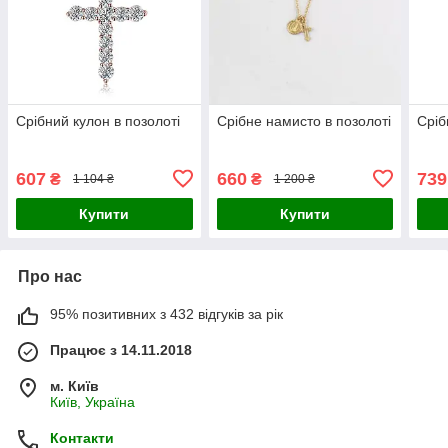
Срібний кулон в позолоті
Срібне намисто в позолоті
Сріб
607
660
739
₴
₴
1 104 ₴
1 200 ₴
Купити
Купити
Про нас
95% позитивних з 432 відгуків за рік
Працює з 14.11.2018
м. Київ
Київ, Україна
Контакти