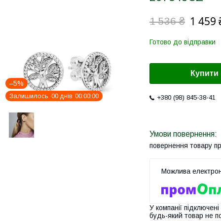
1 459 
1 536 ₴
Готово до відправки
Купити
–5%
Залишилось
0
0
днів
0
0
0
0
0
0
+380 (98) 845-38-41
повернення товару п
У компанії підключені
будь-який товар не п