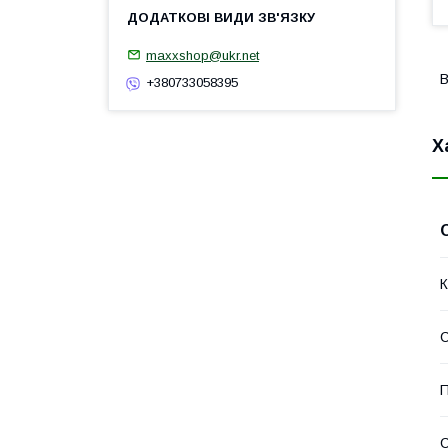
maxxshop@ukr.net
В
+380733058395
Х
К
С