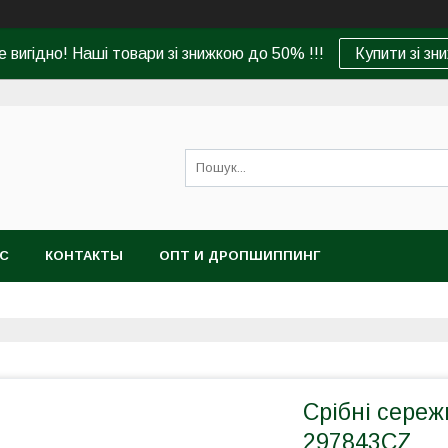
 вигідно! Наші товари зі знижкою до 50% !!!
Купити зі зн
АС
КОНТАКТЫ
ОПТ И ДРОПШИППИНГ
Срібні сереж
297843CZ