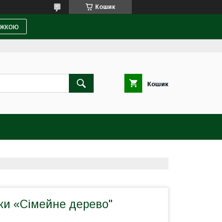
Кошик
ижкою
Кошик
ки «Сімейне дерево"