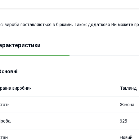
сі вироби поставляються з бірками. Також додатково Ви можете п
арактеристики
Основні
раїна виробник
Таїланд
тать
Жіноча
Проба
925
Стан
Новий